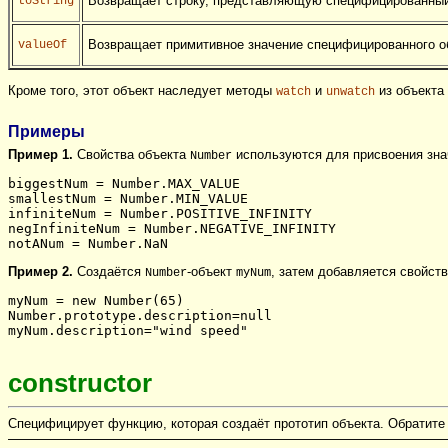
Возвращает строку, представляющую специфицированный
toString
Возвращает примитивное значение специфицированного о
valueOf
Кроме того, этот объект наследует методы
и
из объекта
watch
unwatch
Примеры
Пример 1.
Свойства объекта
используются для присвоения зн
Number
biggestNum = Number.MAX_VALUE
smallestNum = Number.MIN_VALUE
infiniteNum = Number.POSITIVE_INFINITY
negInfiniteNum = Number.NEGATIVE_INFINITY
notANum = Number.NaN
Пример 2.
Создаётся
-объект
, затем добавляется свойст
Number
myNum
myNum = new Number(65)
Number.prototype.description=null
myNum.description="wind speed"
constructor
Специфицирует функцию, которая создаёт прототип объекта. Обратите 