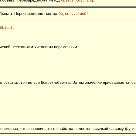
 объект. Переопределяет метод
.
Object.toString
бъекта. Переопределяет метод
.
Object.valueOf
.
Object
ачений нескольким числовым переменным:
во
во все
-объекты. Затем значение присваивается с
description
Number
внимание, что значение этого свойства является ссылкой на саму функц