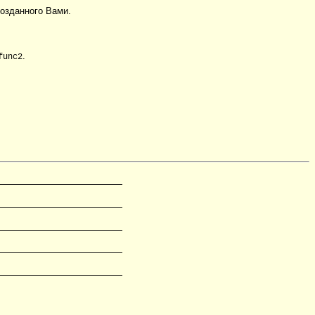
созданного Вами.
.
func2