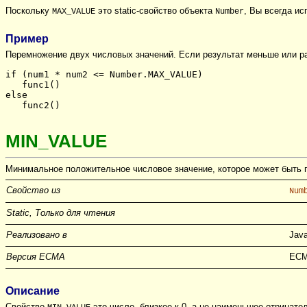
Поскольку
это static-свойство объекта
, Вы всегда ис
MAX_VALUE
Number
Пример
Перемножение двух числовых значений. Если результат меньше или 
if (num1 * num2 <= Number.MAX_VALUE)
   func1()
else
   func2()
MIN_VALUE
Минимальное положительное числовое значение, которое может быть пр
Свойство из
Num
Static, Только для чтения
Реализовано в
Java
Версия ECMA
ECM
Описание
Свойство
это число, близкое к 0, а не наименьшее отрицате