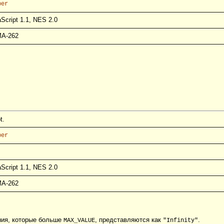
ber
Script 1.1, NES 2.0
A-262
t.
ber
Script 1.1, NES 2.0
A-262
ния, которые больше
, представляются как
.
MAX_VALUE
"Infinity"