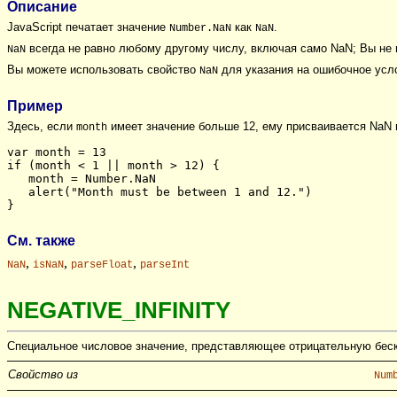
Описание
JavaScript печатает значение
как
.
Number.NaN
NaN
всегда не равно любому другому числу, включая само NaN; Вы не 
NaN
Вы можете использовать свойство
для указания на ошибочное усл
NaN
Пример
Здесь, если
имеет значение больше 12, ему присваивается NaN 
month
var month = 13
if (month < 1 || month > 12) {
   month = Number.NaN
   alert("Month must be between 1 and 12.")
}
См. также
,
,
,
NaN
isNaN
parseFloat
parseInt
NEGATIVE_INFINITY
Специальное числовое значение, представляющее отрицательную беск
Свойство из
Num