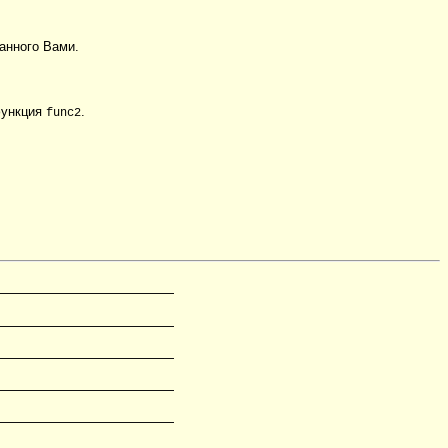
данного Вами.
функция
.
func2