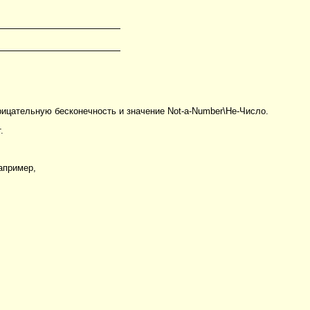
ицательную бесконечность и значение Not-a-Number\Не-Число.
.
апример,