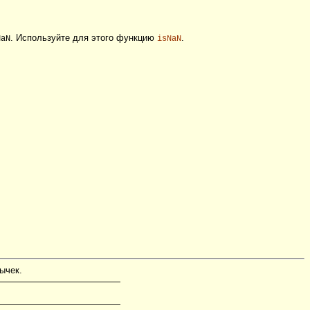
. Используйте для этого функцию
.
NaN
isNaN
ычек.