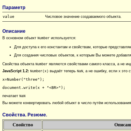
Параметр
value
Числовое значение создаваемого объекта.
Описание
В основном объект
используется:
Number
Для доступа к его константам и свойствам, которые представл
Для создания числовых объектов, к которым Вы можете добавля
Свойства объекта
являются свойствами самого класса, а не и
Number
JavaScript 1.2:
выдаёт теперь
, а не ошибку, если
это с
Number(x)
NaN
x
x=Number("three");
document.write(x + "<BR>");
печатает
NaN
Вы можете конвертировать любой объект в число путём использовани
Свойства. Резюме.
Свойство
Описан