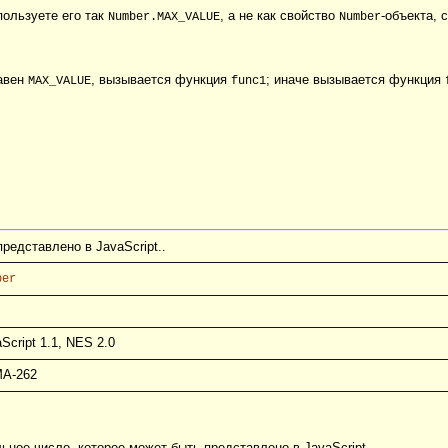
пользуете его так
, а не как свойство
-объекта, 
Number.MAX_VALUE
Number
равен
, вызывается функция
; иначе вызывается функция
MAX_VALUE
func1
едставлено в JavaScript..
ber
Script 1.1, NES 2.0
A-262
льное число, которое может быть представлено в JavaScript.