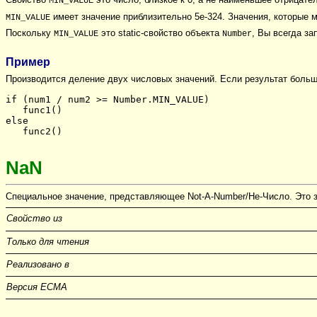
MIN_VALUE
имеет значение приблизительно 5e-324. Значения, которые
MIN_VALUE
Поскольку
это static-свойство объекта
, Вы всегда з
MIN_VALUE
Number
Пример
Производится деление двух числовых значений. Если результат боль
if (num1 / num2 >= Number.MIN_VALUE)
   func1()
else
   func2()
NaN
Специальное значение, представляющее Not-A-Number/Не-Число. Это з
Свойство из
Только для чтения
Реализовано в
Версия ECMA