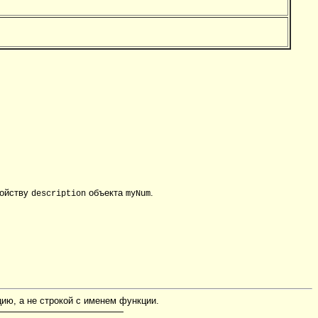
войству
объекта
.
description
myNum
ию, а не строкой с именем функции.