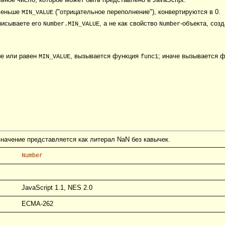
 меньше
("отрицательное переполнение"), конвертируются в 0.
MIN_VALUE
аписываете его
, а не как свойство
-объекта, соз
Number.MIN_VALUE
Number
ше или равен
, вызывается функция
; иначе вызывается 
MIN_VALUE
func1
начение представляется как литерал NaN без кавычек.
Number
JavaScript 1.1, NES 2.0
ECMA-262