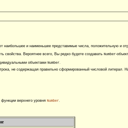
яют наибольшее и наименьшее представимые числа, положительную и отр
ть свойства. Вероятнее всего, Вы редко будете создавать
-объект
Number
ндивидуальными объектами
.
Number
трока, не содержащая правильно сформированный числовой литерал. Н
я функции верхнего уровня
.
Number
ие