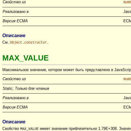
Свойство из
Num
Реализовано в
Java
Версия ECMA
ECM
Описание
См.
.
Object.constructor
MAX_VALUE
Максимальное значение, которое может быть представлено в JavaScrip
Свойство из
Num
Static, Только для чтения
Реализовано в
Java
Версия ECMA
ECM
Описание
Свойство
имеет значение приблизительно 1.79E+308. Значе
MAX_VALUE