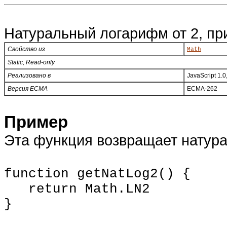
Натуральный логарифм от 2, пр
Свойство из
Math
Static, Read-only
Реализовано в
JavaScript 1.0
Версия ECMA
ECMA-262
Пример
Эта функция возвращает натура
function getNatLog2() {
return
Math
.LN2
}