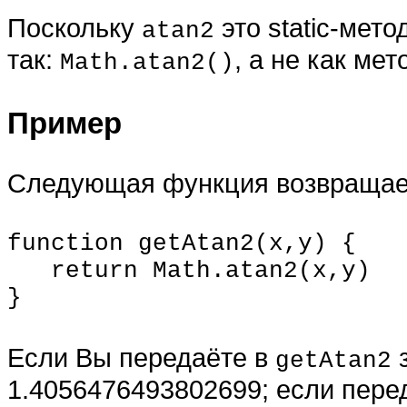
Поскольку
это static-мето
atan2
так:
, а не как ме
Math.atan2()
Пример
Следующая функция возвращает
function getAtan2(x,y) {
return Math.atan2(x,y)
}
Если Вы передаёте в
з
getAtan2
1.4056476493802699; если перед