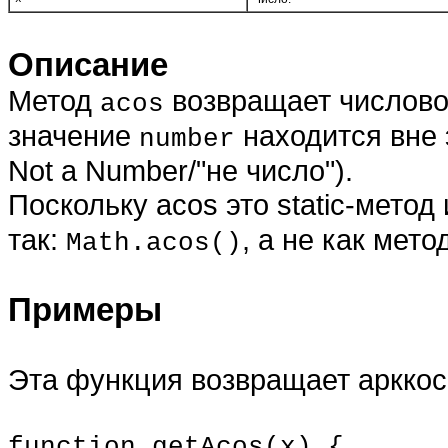
Описание
Метод
возвращает числовое
acos
значение
находится вне 
number
Not a Number/"не число").
Поскольку acos это static-метод
так:
, а не как мето
Math.acos()
Примеры
Эта функция возвращает аркко
function getAcos(x) {