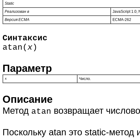
Static
Реализован в
JavaScript 1.0,
Версия ECMA
ECMA-262
Синтаксис
atan(
x
)
Параметр
Число.
x
Описание
Метод
возвращает числовое 
atan
Поскольку atan это static-метод 