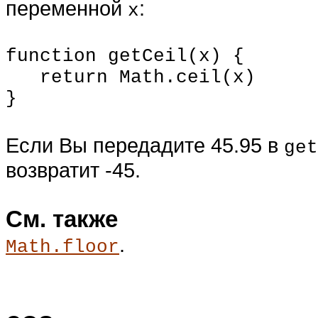
переменной
:
x
function getCeil(x) {
return
Math
.ceil(x)
}
Если Вы передадите 45.95 в
get
возвратит -45.
См. также
.
Math.floor