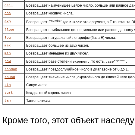
Возвращает наименьшее целое число, больше или равное дан
ceil
Возвращает косинус числа.
cos
number
exp
Возвращает E
, где
это аргумент, а E константа 
number
Возвращает наибольшее целое, меньше или равное данному ч
floor
Возвращает натуральный логарифм (база E) числа.
log
Возвращает большее из двух чисел.
max
Возвращает меньшее из двух чисел.
min
exponent
Возвращает base степени
, то есть,
.
pow
exponent
base
Возвращает псевдослучайное число в диапазоне от 0 до 1.
random
Возвращает значение числа, округлённого до ближайшего цел
round
Синус числа.
sin
Квадратный корень числа.
sqrt
Тангенс числа.
tan
Кроме того, этот объект наслед