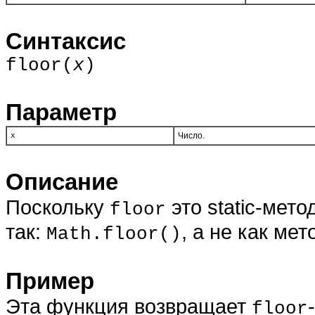
Синтаксис
floor(
x
)
Параметр
Число.
x
Описание
Поскольку
это static-мето
floor
так:
, а не как ме
Math.floor()
Пример
Эта функция возвращает
floor