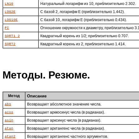
Натуральный логарифм из 10, приблизительно 2.302.
LN10
С базой 2, логарифм E (приблизительно 1.442).
LOG2E
С базой 10, логарифм E (приблизительно 0.434).
LOG10E
Отношение окружности к диаметру, приблизительно 3.
PI
Квадратный корень из 1/2; приблизительно 0.707.
SQRT1_2
Квадратный корень из 2, приблизительно 1.414.
SQRT2
Методы. Резюме.
Метод
Описание
Возвращает абсолютное значение числа.
abs
Возвращает арккосинус числа (в радианах).
acos
Возвращает арксинус числа (в радианах).
asin
Возвращает арктангенс числа (в радианах).
atan
Возвращает арктангенс частного аргументов.
atan2