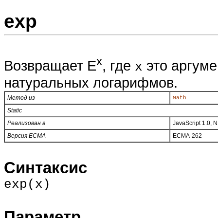
exp
x
Возвращает E
, где
это аргуме
x
натуральных логарифмов.
Метод из
Math
Static
Реализован в
JavaScript 1.0, 
Версия ECMA
ECMA-262
Синтаксис
exp(x)
Параметр