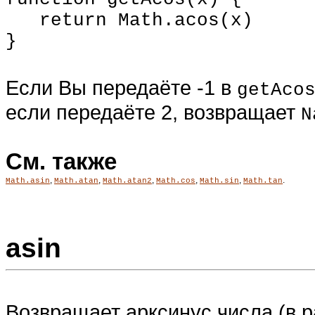
return Math.acos(x)
}
Если Вы передаёте -1 в
getAco
если передаёте 2, возвращает
N
См. также
,
,
,
,
,
.
Math.asin
Math.atan
Math.atan2
Math.cos
Math.sin
Math.tan
asin
Возвращает арксинус числа (в р