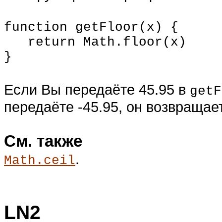
function getFloor(x) {
return
Math
.floor(x)
}
Если Вы передаёте 45.95 в
getF
передаёте -45.95, он возвращает
См. также
.
Math.ceil
LN2