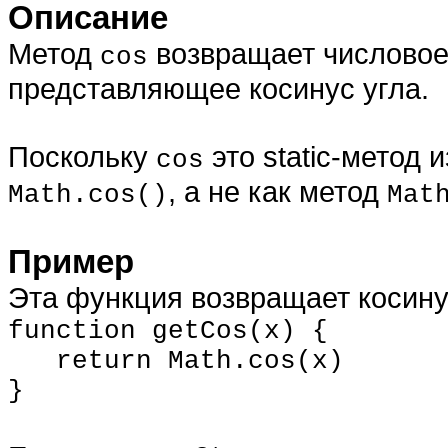
Описание
Метод
возвращает числовое 
cos
представляющее косинус угла.
Поскольку
это static-метод 
cos
, а не как метод
Math.cos()
Mat
Пример
Эта функция возвращает косин
function getCos(x) {
return Math.cos(x)
}