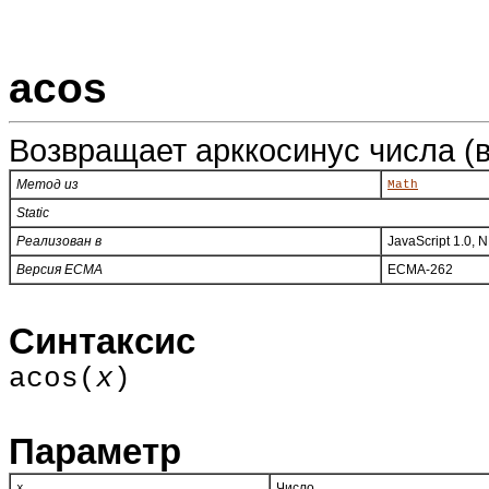
acos
Возвращает арккосинус числа (в
Метод из
Math
Static
Реализован в
JavaScript 1.0, 
Версия ECMA
ECMA-262
Синтаксис
acos(
x
)
Параметр
Число.
x