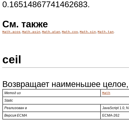
0.16514867741462683.
См. также
,
,
,
,
,
.
Math.acos
Math.asin
Math.atan
Math.cos
Math.sin
Math.tan
ceil
Возвращает наименьшее целое, 
Метод из
Math
Static
Реализован в
JavaScript 1.0, 
Версия ECMA
ECMA-262