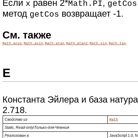
Если
равен 2*
,
x
Math.PI
getCos
метод
возвращает -1.
getCos
См. также
,
,
,
,
,
.
Math.acos
Math.asin
Math.atan
Math.atan2
Math.sin
Math.tan
E
Константа Эйлера и база натур
2.718.
Свойство из
Math
Static, Read-only\Только-для-
Чтения
Реализован в
JavaScript 1.0, 