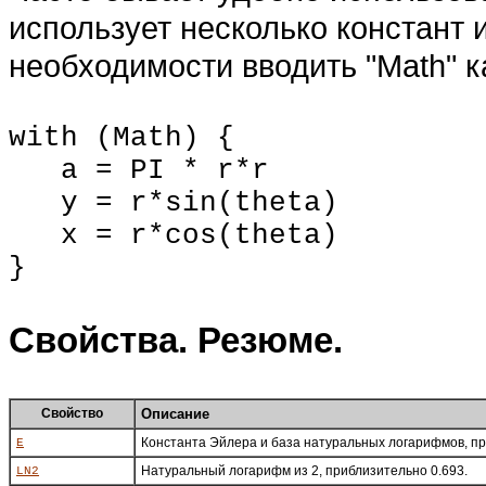
использует несколько констант 
необходимости вводить "Math" 
with (
Math
) {
a =
PI
* r*r
y = r*sin(theta)
x = r*cos(theta)
}
Свойства. Резюме.
Свойство
Описание
Константа Эйлера и база натуральных логарифмов, пр
E
Натуральный логарифм из 2, приблизительно 0.693.
LN2