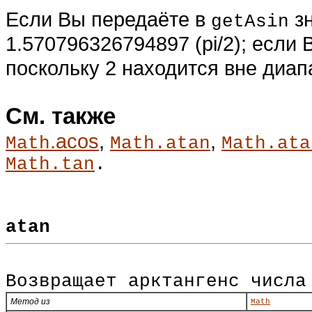
Если Вы передаёте в
зн
getAsin
1.570796326794897 (pi/2); если
поскольку 2 находится вне диап
См. также
.acos
,
,
Math
Math.atan
Math.ata
Math.tan
.
atan
Возвращает арктангенс числа
Метод из
Math