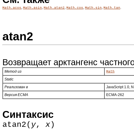
,
,
,
,
,
.
Math.acos
Math.asin
Math.atan2
Math.cos
Math.sin
Math.tan
atan2
Возвращает арктангенс частного
Метод из
Math
Static
Реализован в
JavaScript 1.0, 
Версия ECMA
ECMA-262
Синтаксис
atan2(
y
,
x
)