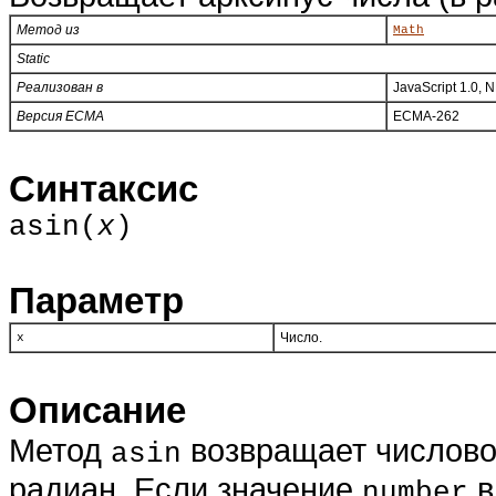
Метод из
Math
Static
Реализован в
JavaScript 1.0, 
Версия ECMA
ECMA-262
Синтаксис
asin(
x
)
Параметр
Число.
x
Описание
Метод
возвращает числовое 
asin
радиан. Если значение
в
number