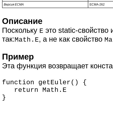
Версия ECMA
ECMA-262
Описание
Поскольку
это static-свойство 
E
так:
, а не как свойство
Math.E
Ma
Пример
Эта функция возвращает конста
function getEuler() {
return Math.E
}