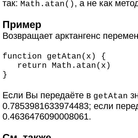
так:
, а не как мето
Math.atan()
Пример
Возвращает арктангенс переме
function getAtan(x) {
return Math.atan(x)
}
Если Вы передаёте в
зн
getAtan
0.7853981633974483; если перед
0.4636476090008061.
См. также