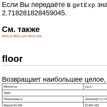
Если Вы передаёте в
зна
getExp
2.718281828459045.
См. также
,
,
.
Math.E
Math.log
Math.pow
floor
Возвращает наибольшее целое, 
Метод из
Math
Static
Реализован в
JavaScript 1.0, 
Версия ECMA
ECMA-262