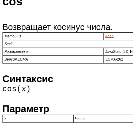
cos
Возвращает косинус числа.
Метод из
Math
Static
Реализован в
JavaScript 1.0, 
Версия ECMA
ECMA-262
Синтаксис
cos(
x
)
Параметр
Число.
x