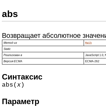
abs
Возвращает абсолютное значени
Метод из
Math
Static
Реализован в
JavaScript 1.0,
Версия ECMA
ECMA-262
Синтаксис
abs(
x
)
Параметр