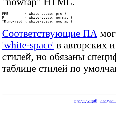
"nowrap" HTML.
PRE        { white-space: pre }

P          { white-space: normal }

TD[nowrap] { white-space: nowrap }
Соответствующие ПА
мог
'white-space'
в авторских и
стилей, но обязаны специ
таблице стилей по умолч
предыдущий
следую