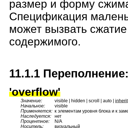
размер и форму сжим
Спецификация малень
может вызвать сжатие
содержимого.
11.1.1
Переполнение
'overflow'
Значение:
visible | hidden | scroll | auto |
inherit
Начальное:
visible
Применяется:
к элементам уровня блока и к з
Наследуется:
нет
Процентное:
N/A
Носитель:
визуальный