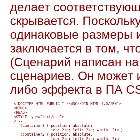
делает соответствующ
скрывается. Поскольк
одинаковые размеры 
заключается в том, чт
(Сценарий написан на
сценариев. Он может и
либо эффекта в ПА CS
<!DOCTYPE HTML PUBLIC "-//W3C//DTD HTML 4.0//EN">

<HTML>

<HEAD>

<STYLE type="text/css">

<!--

   #container1 { position: absolute; 

                 top: 2in; left: 2in; width: 2in }

   #container2 { position: absolute; 

                 top: 2in; left: 2in; width: 2in;
