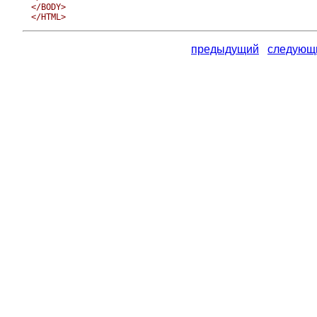
</BODY>

</HTML>
предыдущий
следующ