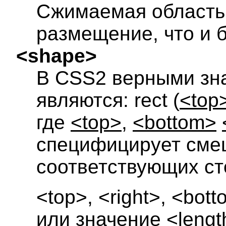
Сжимаемая область 
размещение, что и б
<shape>
В CSS2 верными зн
являются: rect (
<top
где
<top>
,
<bottom>
специфицирует сме
соответствующих ст
<top>
,
<right>
,
<bott
или значение
<lengt