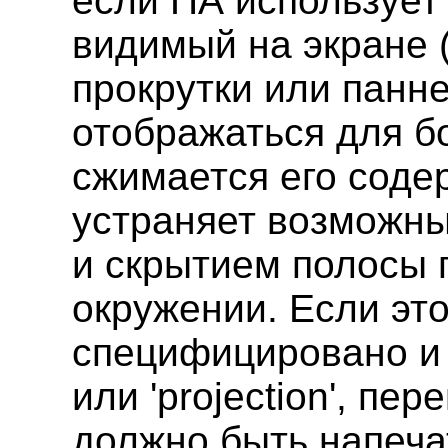
если ПА использует
видимый на экране (
прокрутки или панне
отображаться для бо
сжимается его соде
устраняет возможн
и скрытием полосы 
окружении. Если эт
специфицировано и ц
или 'projection', п
должно быть напеча