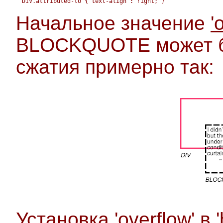
DIV.attributed-to { text-align : right; }
Начальное значение
'
BLOCKQUOTE может б
сжатия примерно так:
Установка
'overflow'
в '