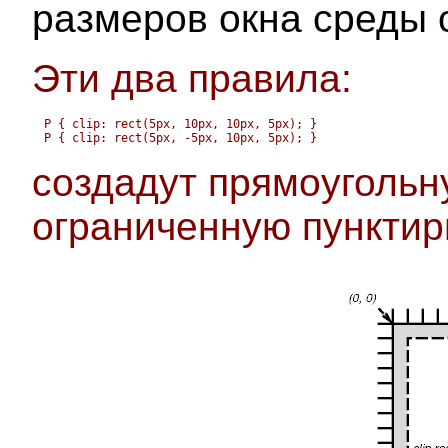
размеров окна среды 
Эти два правила:
P { clip: rect(5px, 10px, 10px, 5px); }

P { clip: rect(5px, -5px, 10px, 5px); }
создадут прямоугольн
ограниченную пунктир