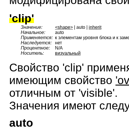
модифицирована сво
'clip'
Значение:
<shape>
| auto |
inherit
Начальное:
auto
Применяется:
к элементам уровня блока и к з
Наследуется:
нет
Процентное:
N/A
Носитель:
визуальный
Свойство 'clip' приме
имеющим свойство
'o
отличным от 'visible'.
Значения имеют след
auto