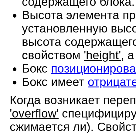
содержащего блока.
Высота элемента пр
установленную высо
высота содержащего
свойством
'height'
, 
Бокс
позиционирова
Бокс имеет
отрицат
Когда возникает пере
'overflow'
специфицируе
сжимается ли). Свойс