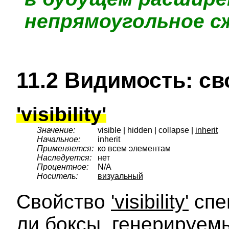
непрямоугольное с
11.2
Видимость
: с
'visibility'
Значение:
visible | hidden | collapse |
inherit
Начальное:
inherit
Применяется:
ко всем элементам
Наследуется:
нет
Процентное:
N/A
Носитель:
визуальный
Свойство
'visibility'
спе
ли боксы, генерируе