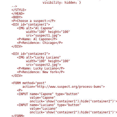
                 visibility: hidden; }

-->

</STYLE>

</HEAD>

<BODY>

<P>Choose a suspect:</P>

<DIV id="container1">

   <IMG alt="Al Capone" 

        width="100" height="100" 

        src="suspect1.jpg">

   <P>Name: Al Capone</P>

   <P>Residence: Chicago</P>

</DIV>

<DIV id="container2">

   <IMG alt="Lucky Luciano" 

        width="100" height="100" 

        src="suspect2.jpg">

   <P>Name: Lucky Luciano</P>

   <P>Residence: New York</P>

</DIV>

<FORM method="post" 

      action="http://www.suspect.org/process-bums">

   <P>

   <INPUT name="Capone" type="button" 

          value="Capone" 

          onclick='show("container1");hide("container2")'>
   <INPUT name="Luciano" type="button" 

          value="Luciano" 

          onclick='show("container2");hide("container1")'>
</FORM>
