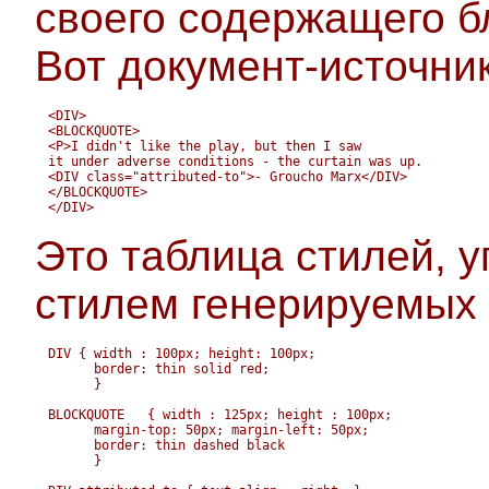
своего содержащего бл
Вот документ-источник
<DIV>

<BLOCKQUOTE>

<P>I didn't like the play, but then I saw

it under adverse conditions - the curtain was up.

<DIV class="attributed-to">- Groucho Marx</DIV>

</BLOCKQUOTE>

</DIV>
Это таблица стилей, 
стилем генерируемых 
DIV { width : 100px; height: 100px;

      border: thin solid red;

      }

BLOCKQUOTE   { width : 125px; height : 100px;

      margin-top: 50px; margin-left: 50px; 

      border: thin dashed black

      }
