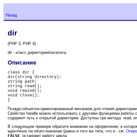
Назад
dir
(PHP 3, PHP 4)
dir - класс директории/каталога.
Описание
class dir {

dir(string directory);

string path;

string read();

void rewind();

void close();

}
Псевдо-объектно-ориентированный механизм для чтения директории
Свойство handle можно использовать с другими функциями работы с
содержит путь к открытой директории. Доступны три метода: read, rew
В следующем примере обратите внимание на оформление, в котор
идентично ли return-значение (равно и того же типа, что и - см.
Опера
FALSE
, остановит работу цикла.