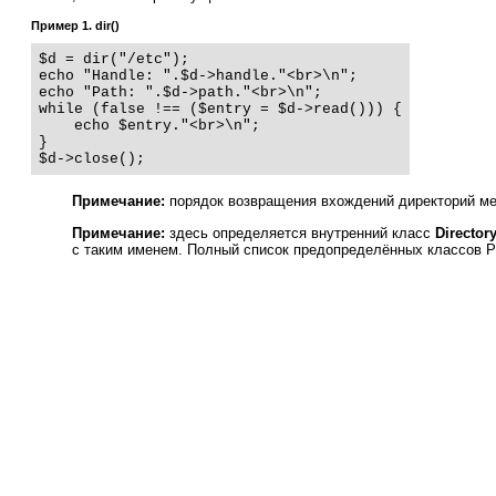
Пример 1. dir()
$d = dir("/etc");

echo "Handle: ".$d->handle."<br>\n";

echo "Path: ".$d->path."<br>\n";

while (false !== ($entry = $d->read())) {

    echo $entry."<br>\n";

}

$d->close();
Примечание:
порядок возвращения вхождений директорий ме
Примечание:
здесь определяется внутренний класс
Director
с таким именем. Полный список предопределённых классов 