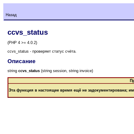
Назад
ccvs_status
(PHP 4 >= 4.0.2)
ccvs_status - проверяет статус счёта.
Описание
string
ccvs_status
(string session, string invoice)
П
Эта функция в настоящее время ещё не задокументирована; им