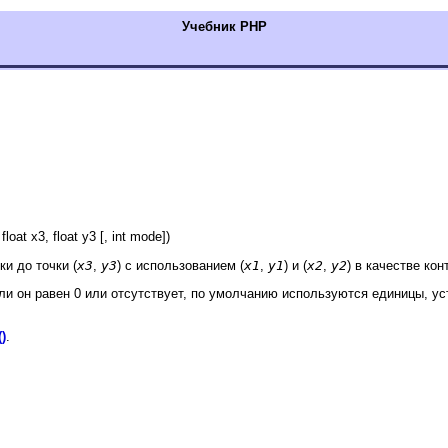
Учебник РНР
float x3, float y3 [, int mode])
и до точки (
x3
,
y3
) с использованием (
x1
,
y1
) и (
x2
,
y2
) в качестве ко
и он равен 0 или отсутствует, по умолчанию используются единицы, у
()
.