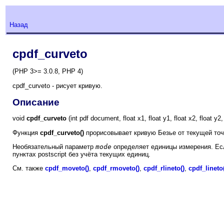
Назад
cpdf_curveto
(PHP 3>= 3.0.8, PHP 4)
cpdf_curveto - рисует кривую.
Описание
void
cpdf_curveto
(int pdf document, float x1, float y1, float x2, float y2, 
Функция
cpdf_curveto()
прорисовывает кривую Безье от текущей точк
Необязательный параметр
mode
определяет единицы измерения. Есл
пунктах postscript без учёта текущих единиц.
См. также
cpdf_moveto()
,
cpdf_rmoveto()
,
cpdf_rlineto()
,
cpdf_lineto