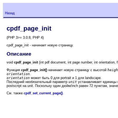
Назад
cpdf_page_init
(PHP 3>= 3.0.8, PHP 4)
cpdf_page_init - начинает новую страницу.
Описание
void
cpdf_page_init
(int pdf document, int page number, int orientation, flo
Функция
cpdf_page_init()
начинает новую страницу с высотой
heigh
orientation
.
orientation
может быть 0 для portrait и 1 для landscape.
Последний необязательный параметр
unit
устанавливает единицы 
postscript на unit. Поскольку один дюйм/inch равен 72 пунктам, зна
См. также
cpdf_set_current_page()
.