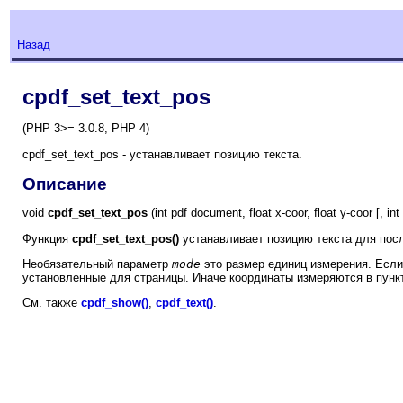
Назад
cpdf_set_text_pos
(PHP 3>= 3.0.8, PHP 4)
cpdf_set_text_pos - устанавливает позицию текста.
Описание
void
cpdf_set_text_pos
(int pdf document, float x-coor, float y-coor [, in
Функция
cpdf_set_text_pos()
устанавливает позицию текста для по
Необязательный параметр
mode
это размер единиц измерения. Если
установленные для страницы. Иначе координаты измеряются в пункта
См. также
cpdf_show()
,
cpdf_text()
.