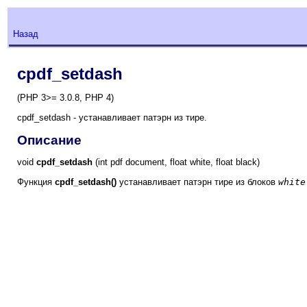
Назад
cpdf_setdash
(PHP 3>= 3.0.8, PHP 4)
cpdf_setdash - устанавливает патэрн из тире.
Описание
void
cpdf_setdash
(int pdf document, float white, float black)
Функция
cpdf_setdash()
устанавливает патэрн тире из блоков
white