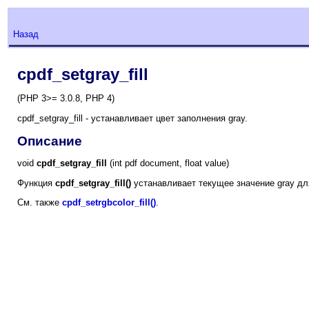
Назад
cpdf_setgray_fill
(PHP 3>= 3.0.8, PHP 4)
cpdf_setgray_fill - устанавливает цвет заполнения gray.
Описание
void
cpdf_setgray_fill
(int pdf document, float value)
Функция
cpdf_setgray_fill()
устанавливает текущее значение gray дл
См. также
cpdf_setrgbcolor_fill()
.