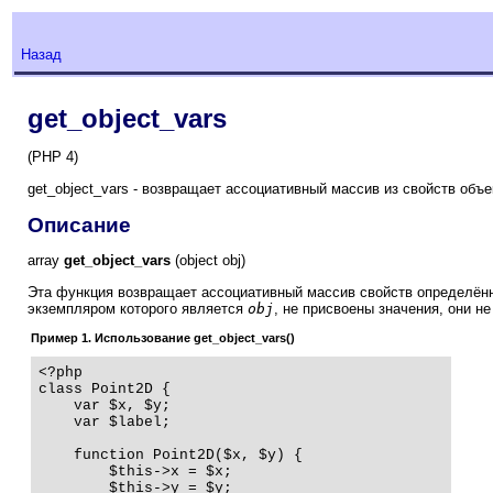
Назад
get_object_vars
(PHP 4)
get_object_vars - возвращает ассоциативный массив из свойств объе
Описание
array
get_object_vars
(object obj)
Эта функция возвращает ассоциативный массив свойств определён
экземпляром которого является
obj
, не присвоены значения, они н
Пример 1. Использование get_object_vars()
<?php

class Point2D {

    var $x, $y;

    var $label;

    function Point2D($x, $y) {

        $this->x = $x;

        $this->y = $y;
