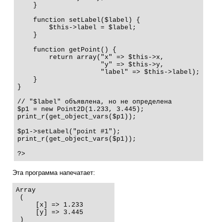
    }

    function setLabel($label) {

        $this->label = $label;

    }

    function getPoint() {

        return array("x" => $this->x,

                     "y" => $this->y,

                     "label" => $this->label);

    }

}

// "$label" объявлена, но не определена

$p1 = new Point2D(1.233, 3.445);

print_r(get_object_vars($p1));

$p1->setLabel("point #1");

print_r(get_object_vars($p1));

?>
Эта программа напечатает:
Array

 (

     [x] => 1.233

     [y] => 3.445

 )
