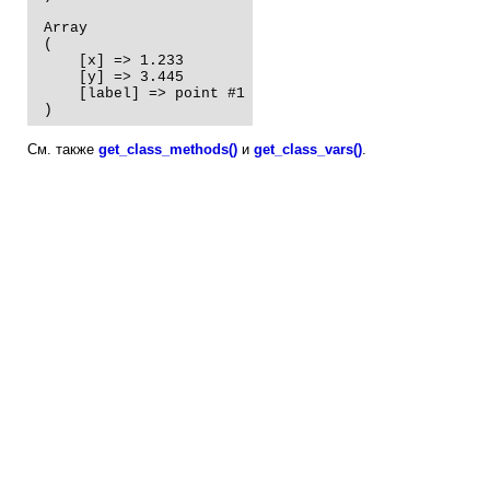
 Array

 (

     [x] => 1.233

     [y] => 3.445

     [label] => point #1

 )
См. также
get_class_methods()
и
get_class_vars()
.