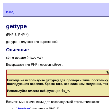
Назад
gettype
(PHP 3, PHP 4)
gettype - получает тип переменной.
Описание
string
gettype
(mixed var)
Возвращает тип РНР-переменной
var
.
П
Никогда не используйте
gettype()
для проверки типа, поскольку
последующих версиях. Кроме того, это слишком медленно, так
Используйте вместо неё функции
is_*
.
Возможными значениями для возвращаемой строки являются:
"
boolean
" (начиная с PHP 4)