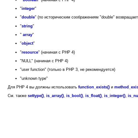
"
integer
"
"
double
" (по историческим соображениям "double" возвращае
"
string
"
"
array
"
"
object
"
"
resource
" (начиная с PHP 4)
"NULL" (начиная с PHP 4)
"user function" (только в PHP 3, не рекомендуется)
"unknown type"
Для PHP 4 вы должны использовать
function_exists()
и
method_exis
См. также
settype()
,
is_array()
,
is_bool()
,
is_float()
,
is_integer()
,
is_nu