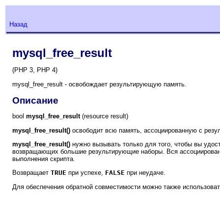
Назад
mysql_free_result
(PHP 3, PHP 4)
mysql_free_result - освобождает результирующую память.
Описание
bool
mysql_free_result
(resource result)
mysql_free_result()
освободит всю память, ассоциированную с рез
mysql_free_result()
нужно вызывать только для того, чтобы вы удост
возвращающих большие результирующие наборы. Вся ассоциирован
выполнения скрипта.
Возвращает
TRUE
при успехе,
FALSE
при неудаче.
Для обеспечения обратной совместимости можно также использова