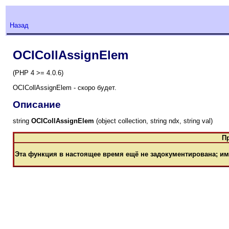
Назад
OCICollAssignElem
(PHP 4 >= 4.0.6)
OCICollAssignElem - скоро будет.
Описание
string
OCICollAssignElem
(object collection, string ndx, string val)
П
Эта функция в настоящее время ещё не задокументирована; им