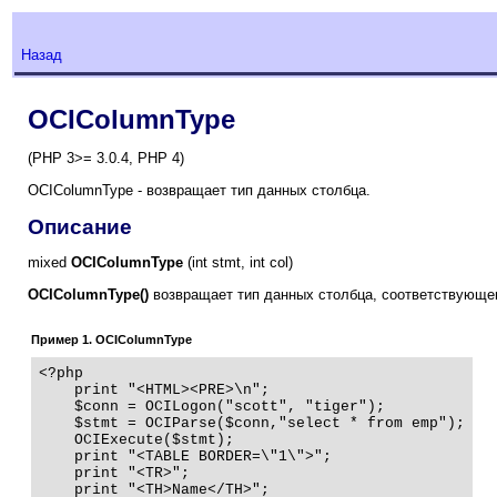
Назад
OCIColumnType
(PHP 3>= 3.0.4, PHP 4)
OCIColumnType - возвращает тип данных столбца.
Описание
mixed
OCIColumnType
(int stmt, int col)
OCIColumnType()
возвращает тип данных столбца, соответствующего
Пример 1. OCIColumnType
<?php   

    print "<HTML><PRE>\n";   

    $conn = OCILogon("scott", "tiger");

    $stmt = OCIParse($conn,"select * from emp");

    OCIExecute($stmt);

    print "<TABLE BORDER=\"1\">";

    print "<TR>";

    print "<TH>Name</TH>";
