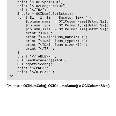
    print "<TH>Type</TH>";

    print "<TH>Length</TH>";

    print "</TR>";

    $ncols = OCINumCols($stmt);

    for ( $i = 1; $i <= $ncols; $i++ ) {

        $column_name  = OCIColumnName($stmt,$i);

        $column_type  = OCIColumnType($stmt,$i);

        $column_size  = OCIColumnSize($stmt,$i);

        print "<TR>";

        print "<TD>$column_name</TD>";

        print "<TD>$column_type</TD>";

        print "<TD>$column_size</TD>";

        print "</TR>";

    }

    print "</TABLE>\n"; 

    OCIFreeStatement($stmt);  

    OCILogoff($conn);   

    print "</PRE>";

    print "</HTML>\n"; 

?>
См. также
OCINumCols()
,
OCIColumnName()
и
OCIColumnSize()
.