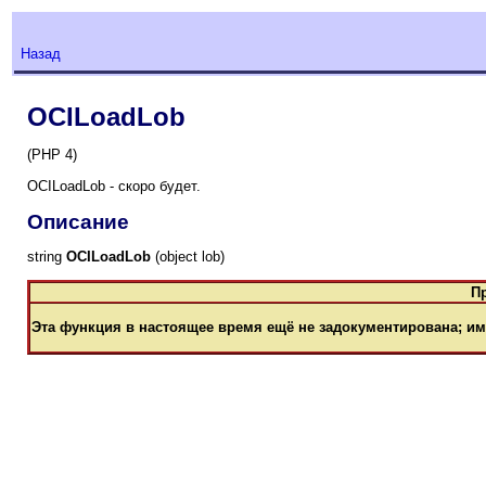
Назад
OCILoadLob
(PHP 4)
OCILoadLob - скоро будет.
Описание
string
OCILoadLob
(object lob)
П
Эта функция в настоящее время ещё не задокументирована; им