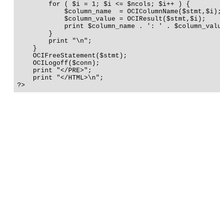
        for ( $i = 1; $i <= $ncols; $i++ ) {

            $column_name  = OCIColumnName($stmt,$i);
            $column_value = OCIResult($stmt,$i);

            print $column_name . ': ' . $column_valu
        }

        print "\n";

    }

    OCIFreeStatement($stmt);  

    OCILogoff($conn);   

    print "</PRE>";

    print "</HTML>\n"; 

?>