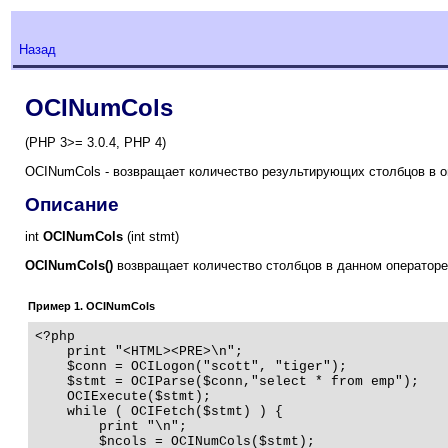
Назад
OCINumCols
(PHP 3>= 3.0.4, PHP 4)
OCINumCols - возвращает количество результирующих столбцов в о
Описание
int
OCINumCols
(int stmt)
OCINumCols()
возвращает количество столбцов в данном операторе
Пример 1. OCINumCols
<?php   

    print "<HTML><PRE>\n";   

    $conn = OCILogon("scott", "tiger");

    $stmt = OCIParse($conn,"select * from emp");

    OCIExecute($stmt);

    while ( OCIFetch($stmt) ) {

        print "\n";   

        $ncols = OCINumCols($stmt);
