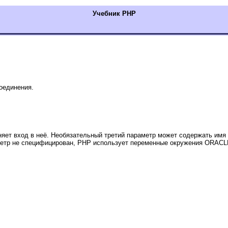
Учебник РНР
оединения.
няет вход в неё. Необязательный третий параметр может содержать имя 
метр не специфицирован, PHP использует переменные окружения ORACLE