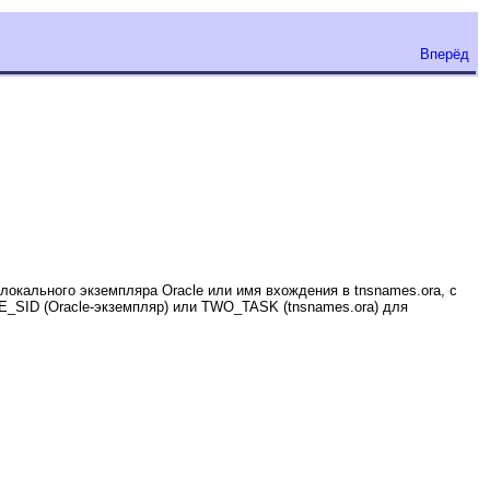
Вперёд
локального экземпляра Oracle или имя вхождения в tnsnames.ora, с
_SID (Oracle-экземпляр) или TWO_TASK (tnsnames.ora) для