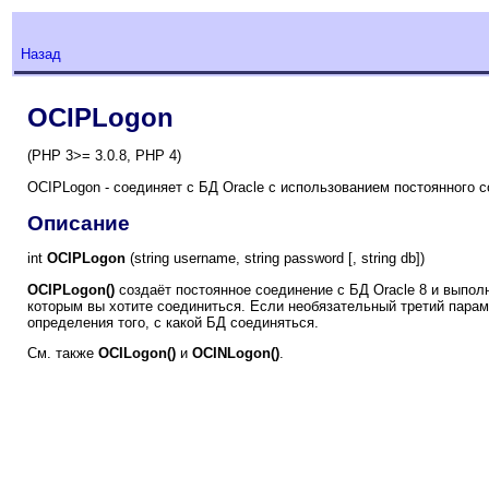
Назад
OCIPLogon
(PHP 3>= 3.0.8, PHP 4)
OCIPLogon - соединяет с БД Oracle с использованием постоянного с
Описание
int
OCIPLogon
(string username, string password [, string db])
OCIPLogon()
создаёт постоянное соединение с БД Oracle 8 и выпол
которым вы хотите соединиться. Если необязательный третий пара
определения того, с какой БД соединяться.
См. также
OCILogon()
и
OCINLogon()
.