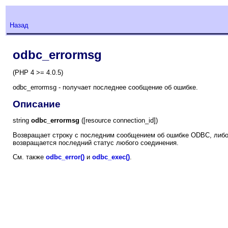
Назад
odbc_errormsg
(PHP 4 >= 4.0.5)
odbc_errormsg - получает последнее сообщение об ошибке.
Описание
string
odbc_errormsg
([resource connection_id])
Возвращает строку с последним сообщением об ошибке ODBC, либо 
возвращается последний статус любого соединения.
См. также
odbc_error()
и
odbc_exec()
.