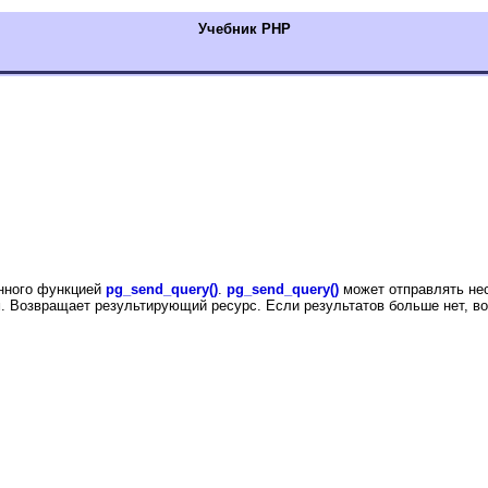
Учебник РНР
енного функцией
pg_send_query()
.
pg_send_query()
может отправлять нес
м. Возвращает результирующий ресурс. Если результатов больше нет, 