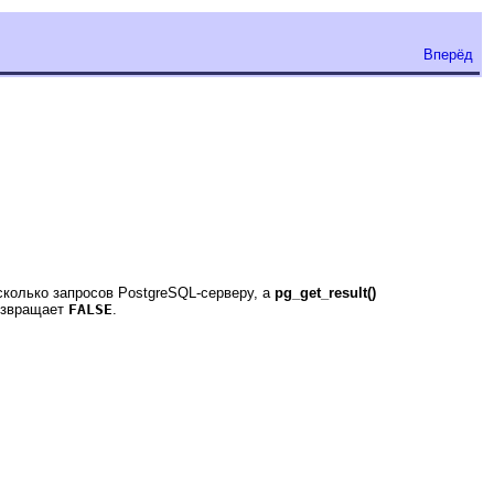
Вперёд
колько запросов PostgreSQL-серверу, а
pg_get_result()
возвращает
FALSE
.