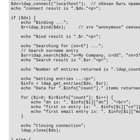
$ds=ldap_connect("localhost");  // обязан быть прави
echo "connect result is ".$ds."<p>";

if ($ds) { 

    echo "Binding ..."; 

    $r=ldap_bind($ds);     // это "anonymous" связка
    echo "Bind result is ".$r."<p>";

    echo "Searching for (sn=S*) ...";

    // Search surname entry

    $sr=ldap_search($ds,"o=My Company, c=US", "sn=S*
    echo "Search result is ".$sr."<p>";

    echo "Number of entires returned is ".ldap_count
    echo "Getting entries ...<p>";

    $info = ldap_get_entries($ds, $sr);

    echo "Data for ".$info["count"]." items returned
    for ($i=0; $i<$info["count"]; $i++) {

        echo "dn is: ". $info[$i]["dn"] ."<br>";

        echo "first cn entry is: ". $info[$i]["cn"][
        echo "first email entry is: ". $info[$i]["ma
    }

    echo "Closing connection";

    ldap_close($ds);

} else {
