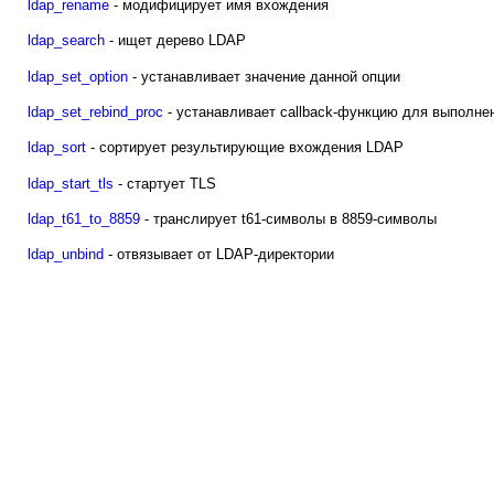
ldap_rename
- модифицирует имя вхождения
ldap_search
- ищет дерево LDAP
ldap_set_option
- устанавливает значение данной опции
ldap_set_rebind_proc
- устанавливает callback-функцию для выполнени
ldap_sort
- сортирует результирующие вхождения LDAP
ldap_start_tls
- стартует TLS
ldap_t61_to_8859
- транслирует t61-символы в 8859-символы
ldap_unbind
- отвязывает от LDAP-директории