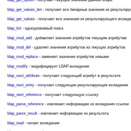
ldap_get_values_len
- получает все бинарные значения из результир
ldap_get_values
- получает все значения из результирующего вхожд
ldap_list
- одноуровневый поиск
ldap_mod_add
- добавляет значения атрибутов текущим атрибутам
ldap_mod_del
- удаляет значения атрибутов из текущих атрибутов
ldap_mod_replace
- заменяет значения атрибутов новыми
ldap_modify
- модифицирует LDAP-вхождение
ldap_next_attribute
- получает следующий атрибут в результате
ldap_next_entry
- получает следующее результирующее вхождение
ldap_next_reference
- получает следующую ссылку
ldap_parse_reference
- извлекает информацию из вхождения ссылки
ldap_parse_result
- извлекает информацию из результата
ldap_read
- читает вхождение