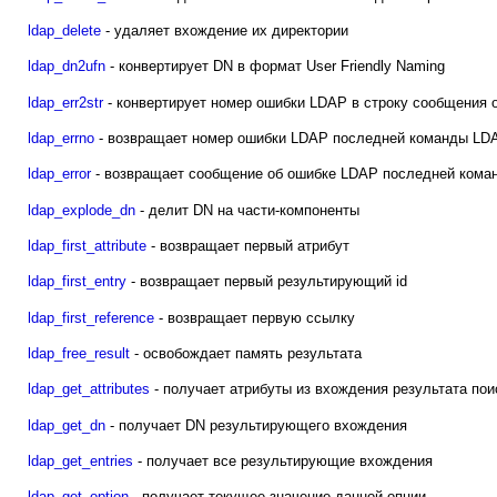
ldap_delete
- удаляет вхождение их директории
ldap_dn2ufn
- конвертирует DN в формат User Friendly Naming
ldap_err2str
- конвертирует номер ошибки LDAP в строку сообщения 
ldap_errno
- возвращает номер ошибки LDAP последней команды LD
ldap_error
- возвращает сообщение об ошибке LDAP последней ком
ldap_explode_dn
- делит DN на части-компоненты
ldap_first_attribute
- возвращает первый атрибут
ldap_first_entry
- возвращает первый результирующий id
ldap_first_reference
- возвращает первую ссылку
ldap_free_result
- освобождает память результата
ldap_get_attributes
- получает атрибуты из вхождения результата пои
ldap_get_dn
- получает DN результирующего вхождения
ldap_get_entries
- получает все результирующие вхождения
ldap_get_option
- получает текущее значение данной опции