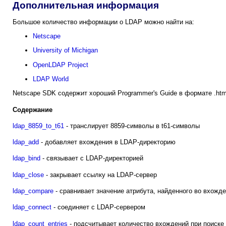
Дополнительная информация
Большое количество информации о LDAP можно найти на:
Netscape
University of Michigan
OpenLDAP Project
LDAP World
Netscape SDK содержит хороший Programmer's Guide в формате .htm
Содержание
ldap_8859_to_t61
- транслирует 8859-символы в t61-символы
ldap_add
- добавляет вхождения в LDAP-директорию
ldap_bind
- связывает с LDAP-директорией
ldap_close
- закрывает ссылку на LDAP-сервер
ldap_compare
- сравнивает значение атрибута, найденного во вхож
ldap_connect
- соединяет с LDAP-сервером
ldap_count_entries
- подсчитывает количество вхождений при поиске