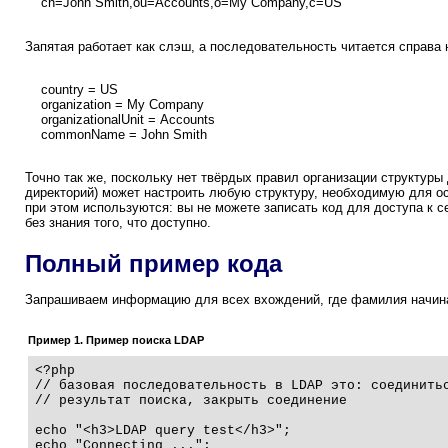
cn=John Smith,ou=Accounts,o=My Company,c=US
Запятая работает как слэш, а последовательность читается справа н
country = US
organization = My Company
organizationalUnit = Accounts
commonName = John Smith
Точно так же, поскольку нет твёрдых правил организации структуры 
директорий) может настроить любую структуру, необходимую для о
при этом используются: вы не можете записать код для доступа к с
без знания того, что доступно.
Полный пример кода
Запрашиваем информацию для всех вхождений, где фамилия начинает
Пример 1. Пример поиска LDAP
<?php

// базовая последовательность в LDAP это: соединитьс
// результат поиска, закрыть соединение

echo "<h3>LDAP query test</h3>";

echo "Connecting ...";
