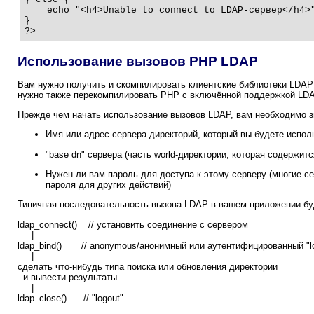
    echo "<h4>Unable to connect to LDAP-сервер</h4>"
}

?>
Использование вызовов PHP LDAP
Вам нужно получить и скомпилировать клиентские библиотеки LDAP из 
нужно также перекомпилировать PHP с включённой поддержкой LDA
Прежде чем начать использование вызовов LDAP, вам необходимо з
Имя или адрес сервера директорий, который вы будете испол
"base dn" сервера (часть world-директории, которая содержи
Нужен ли вам пароль для доступа к этому серверу (многие с
пароля для других действий)
Типичная последовательность вызова LDAP в вашем приложении буд
ldap_connect() // установить соединение с сервером
|
ldap_bind() // anonymous/анонимный или аутентифицированный "lo
|
сделать что-нибудь типа поиска или обновления директории
и вывести результаты
|
ldap_close() // "logout"