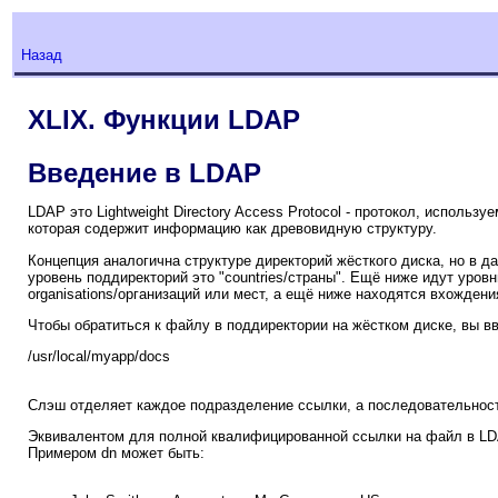
Назад
XLIX. Функции LDAP
Введение в LDAP
LDAP это Lightweight Directory Access Protocol - протокол, используе
которая содержит информацию как древовидную структуру.
Концепция аналогична структуре директорий жёсткого диска, но в да
уровень поддиректорий это "countries/страны". Ещё ниже идут уро
organisations/организаций или мест, а ещё ниже находятся вхожден
Чтобы обратиться к файлу в поддиректории на жёстком диске, вы в
/usr/local/myapp/docs
Слэш отделяет каждое подразделение ссылки, а последовательност
Эквивалентом для полной квалифицированной ссылки на файл в LDAP
Примером dn может быть: