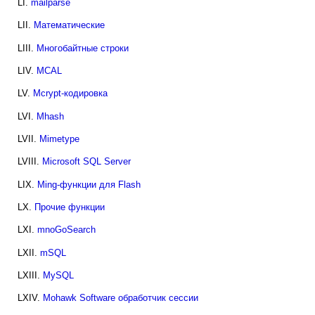
LI.
mailparse
LII.
Математические
LIII.
Многобайтные строки
LIV.
MCAL
LV.
Mcrypt-кодировка
LVI.
Mhash
LVII.
Mimetype
LVIII.
Microsoft SQL Server
LIX.
Ming-функции для Flash
LX.
Прочие функции
LXI.
mnoGoSearch
LXII.
mSQL
LXIII.
MySQL
LXIV.
Mohawk Software обработчик сессии