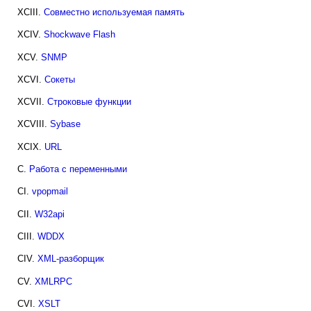
XCIII.
Совместно используемая память
XCIV.
Shockwave Flash
XCV.
SNMP
XCVI.
Сокеты
XCVII.
Строковые функции
XCVIII.
Sybase
XCIX.
URL
C.
Работа с переменными
CI.
vpopmail
CII.
W32api
CIII.
WDDX
CIV.
XML-разборщик
CV.
XMLRPC
CVI.
XSLT