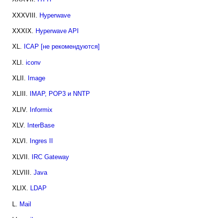
XXXVIII.
Hyperwave
XXXIX.
Hyperwave API
XL.
ICAP [не рекомендуются]
XLI.
iconv
XLII.
Image
XLIII.
IMAP, POP3 и NNTP
XLIV.
Informix
XLV.
InterBase
XLVI.
Ingres II
XLVII.
IRC Gateway
XLVIII.
Java
XLIX.
LDAP
L.
Mail