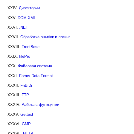
XXIV.
Директории
XXV.
DOM XML
XXVI.
.NET
XXVII.
Обработка ошибок и логинг
XXVIII.
FrontBase
XXIX.
filePro
XXX.
Файловая система
XXXI.
Forms Data Format
XXXII.
FriBiDi
XXXIII.
FTP
XXXIV.
Работа с функциями
XXXV.
Gettext
XXXVI.
GMP
XXXVII.
HTTP