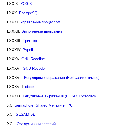
LXXIX.
POSIX
LXXX.
PostgreSQL
LXXXI.
Управление процессом
LXXXII.
Выполнение программы
LXXXIII.
Принтер
LXXXIV.
Pspell
LXXXV.
GNU Readline
LXXXVI.
GNU Recode
LXXXVII.
Регулярные выражения (Perl-совместимые)
LXXXVIII.
qtdom
LXXXIX.
Регулярные выражения (POSIX Extended)
XC.
Semaphore, Shared Memory и IPC
XCI.
SESAM БД
XCII.
Обслуживание сессий