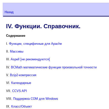
Назад
IV. Функции. Справочник.
Содержание
I.
Функции, специфичные для Apache
II.
Массивы
III.
Aspell [не рекомендуются]
IV.
BCMath математические функции произвольной точности
V.
Bzip2-компрессия
VI.
Календарные
VII.
CCVS API
VIII.
Поддержка COM для Windows
IX.
Класс/Объект