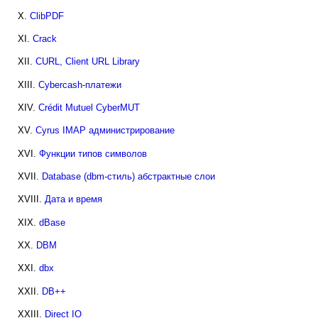
X.
ClibPDF
XI.
Crack
XII.
CURL, Client URL Library
XIII.
Cybercash-платежи
XIV.
Crédit Mutuel CyberMUT
XV.
Cyrus IMAP администрирование
XVI.
Функции типов символов
XVII.
Database (dbm-стиль) абстрактные слои
XVIII.
Дата и время
XIX.
dBase
XX.
DBM
XXI.
dbx
XXII.
DB++
XXIII.
Direct IO