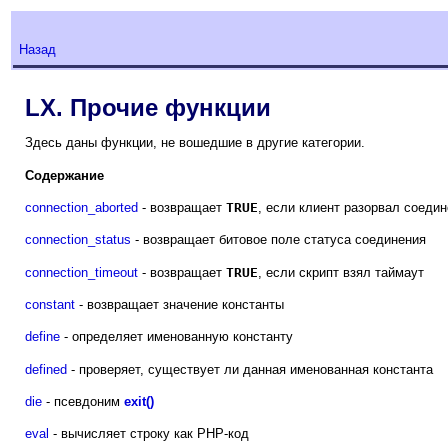
Назад
LX. Прочие функции
Здесь даны функции, не вошедшие в другие категории.
Содержание
connection_aborted
- возвращает
TRUE
, если клиент разорвал соеди
connection_status
- возвращает битовое поле статуса соединения
connection_timeout
- возвращает
TRUE
, если скрипт взял таймаут
constant
- возвращает значение константы
define
- определяет именованную константу
defined
- проверяет, существует ли данная именованная константа
die
- псевдоним
exit()
eval
- вычисляет строку как PHP-код