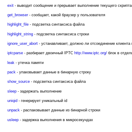
exit
- выводит сообщение и прерывает выполнение текущего скрипта
get_browser
- сообщает, какой браузер у пользователя
highlight_file
- подсветка синтаксиса файла
highlight_string
- подсветка синтаксиса строки
ignore_user_abort
- устанавливает, должно ли отсоединение клиента
iptcparse
- разбирает двоичный IPTC
http://www.iptc.org/
блок в отдел
leak
- утечка памяти
pack
- упаковывает данные в бинарную строку
show_source
- подсветка синтаксиса файла
sleep
- задержать выполнение
uniqid
- генерирует уникальный id
unpack
- распаковывает данные из бинарной строки
usleep
- задержка выполнения в микросекундах