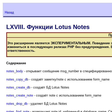
Назад
LXVIII. Функции Lotus Notes
П
Это расширение является ЭКСПЕРИМЕНТАЛЬНЫМ. Поведение это
измениться в последующих релизах РНР без предупреждения. 
ответственность.
Содержание
notes_body
- открывает сообщение msg_number в специфицированно
notes_copy_db
- создаёт заметку/note с использованием form_name
notes_create_db
- создаёт БД Lotus Notes
notes_create_note
- создаёт note с использованием form_name
notes_drop_db
- удаляет БД Lotus Notes
notes_find_note
- возвращает note id, найденный в database_name. С