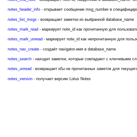
notes_header_info
- открывает сообщение msg_number в специфициро
notes_list_msgs
- возвращает заметки из выбранной database_name
notes_mark_read
- маркирует note_id как прочитанную для пользова
notes_mark_unread
- маркирует note_id как непрочитанную для поль
notes_nav_create
- создаёт navigator-имя в database_name
notes_search
- находит заметки, которые совпадают с ключевыми сл
notes_unread
- возвращает id'ы не прочитанных заметок для текущег
notes_version
- получает версию Lotus Notes